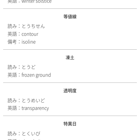
英語：
winter solstice
等値線
読み：
とうちせん
英語：
contour
備考：
isoline
凍土
読み：
とうど
英語：
frozen ground
透明度
読み：
とうめいど
英語：
transparency
特異日
読み：
とくいび