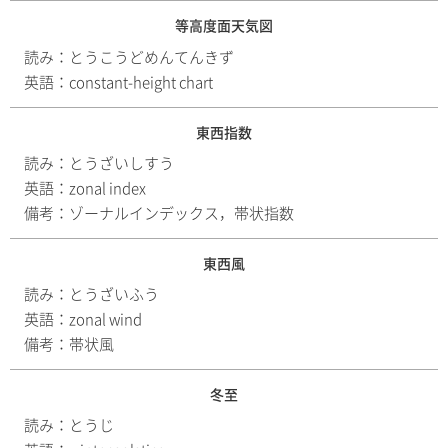
等高度面天気図
読み：
とうこうどめんてんきず
英語：
constant-height chart
東西指数
読み：
とうざいしすう
英語：
zonal index
備考：
ゾーナルインデックス，帯状指数
東西風
読み：
とうざいふう
英語：
zonal wind
備考：
帯状風
冬至
読み：
とうじ