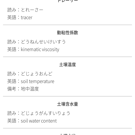
トレーサー
読み：
とれーさー
英語：
tracer
動粘性係数
読み：
どうねんせいけいすう
英語：
kinematic viscosity
土壌温度
読み：
どじょうおんど
英語：
soil temperature
備考：
地中温度
土壌含水量
読み：
どじょうがんすいりょう
英語：
soil water content