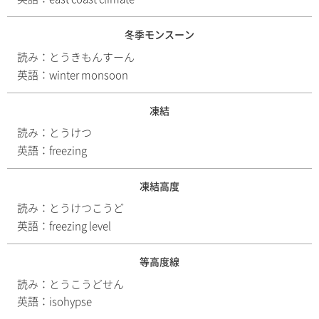
冬季モンスーン
読み：
とうきもんすーん
英語：
winter monsoon
凍結
読み：
とうけつ
英語：
freezing
凍結高度
読み：
とうけつこうど
英語：
freezing level
等高度線
読み：
とうこうどせん
英語：
isohypse