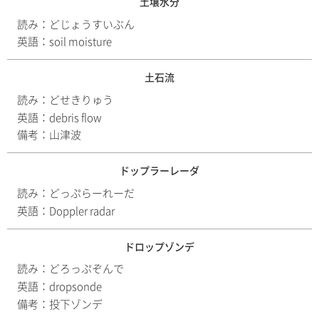
土壌水分
読み：
どじょうすいぶん
英語：
soil moisture
土石流
読み：
どせきりゅう
英語：
debris flow
備考：
山津波
ドップラーレーダ
読み：
どっぷらーれーだ
英語：
Doppler radar
ドロップゾンデ
読み：
どろっぷぞんで
英語：
dropsonde
備考：
投下ゾンデ