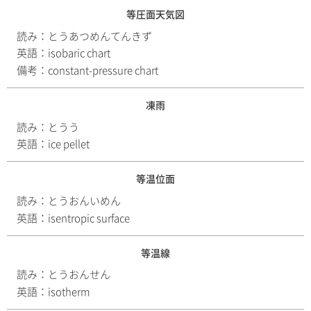
等圧面天気図
読み：
とうあつめんてんきず
英語：
isobaric chart
備考：
constant-pressure chart
凍雨
読み：
とうう
英語：
ice pellet
等温位面
読み：
とうおんいめん
英語：
isentropic surface
等温線
読み：
とうおんせん
英語：
isotherm