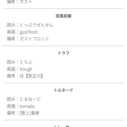
備考：
ガスト
突風前線
読み：
とっぷうぜんせん
英語：
gust front
備考：
ガストフロント
トラフ
読み：
とらふ
英語：
trough
備考：
谷【気圧の】
トルネード
読み：
とるねーど
英語：
tornado
備考：
[陸上]竜巻