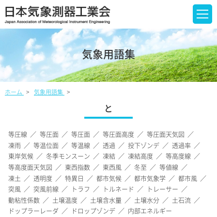
気象用語集
ホーム
気象用語集
と
等圧線
等圧面
等圧面
等圧面高度
等圧面天気図
凍雨
等温位面
等温線
透過
投下ゾンデ
透過率
東岸気候
冬季モンスーン
凍結
凍結高度
等高度線
等高度面天気図
東西指数
東西風
冬至
等値線
凍土
透明度
特異日
都市気候
都市気象学
都市風
突風
突風前線
トラフ
トルネード
トレーサー
動粘性係数
土壌温度
土壌含水量
土壌水分
土石流
ドップラーレーダ
ドロップゾンデ
内部エネルギー