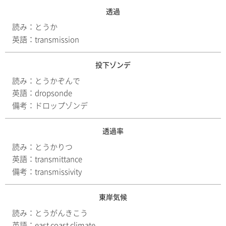
透過
読み：
とうか
英語：
transmission
投下ゾンデ
読み：
とうかぞんで
英語：
dropsonde
備考：
ドロップゾンデ
透過率
読み：
とうかりつ
英語：
transmittance
備考：
transmissivity
東岸気候
読み：
とうがんきこう
英語：
east coast climate