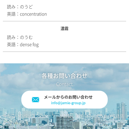
読み：
のうど
英語：
concentration
濃霧
読み：
のうむ
英語：
dense fog
各種お問い合わせ
今お使いのパソコンのメーラーが起動しますので、そちらから送信
してください。