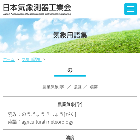
気象用語集
ホーム
気象用語集
の
農業気象[学]
濃度
濃霧
農業気象[学]
読み：
のうぎょうきしょう[がく]
英語：
agricultural meteorology
濃度