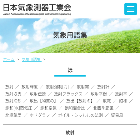
気象用語集
ホーム
気象用語集
ほ
放射
放射輝度
放射強制[力]
放射霧
放射計
放射収支
放射伝達
放射フラックス
放射平衡
放射率
放射冷却
放出【物質の】
放出【放射の】
放電
飽和
飽和[水]蒸気圧
飽和空気
飽和混合比
北西季節風
北極気団
ホドグラフ
ボイル・シャルルの法則
貿易風
放射