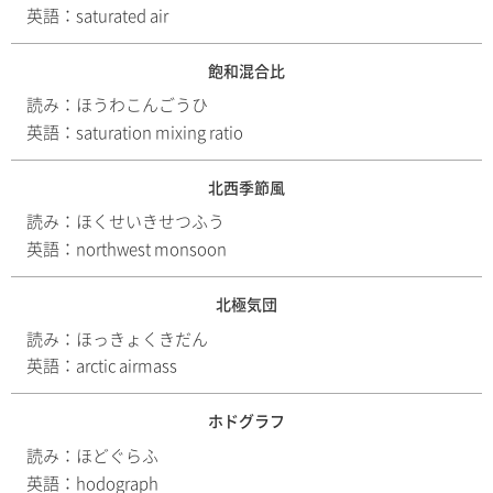
英語：
saturated air
飽和混合比
読み：
ほうわこんごうひ
英語：
saturation mixing ratio
北西季節風
読み：
ほくせいきせつふう
英語：
northwest monsoon
北極気団
読み：
ほっきょくきだん
英語：
arctic airmass
ホドグラフ
読み：
ほどぐらふ
英語：
hodograph